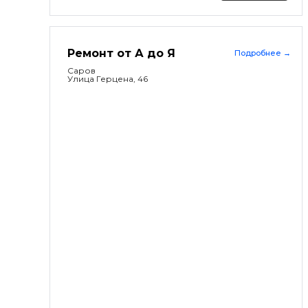
Ремонт от А до Я
Подробнее
→
Саров
Улица Герцена, 46
Саров
Построить маршрут
→