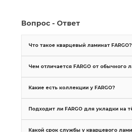
Вопрос - Ответ
Что такое кварцевый ламинат FARGO?
Это современное напольное покрытие н
Чем отличается FARGO от обычного л
преимущества всех напольных покрытий:
температурным перепадам.
Обычный ламинат боится воды, царапин 
Какие есть коллекции у FARGO?
(много клея и смол в составе).
Кварцевый ламинат FARGO — наоборот: о
FARGO Stone
— под натуральный кам
устойчив к загрязнениям. Подходит дл
Подходит ли FARGO для укладки на т
FARGO Comfort
— древесные текстур
Плюс его можно укладывать даже в ванны
FARGO Comfort XXL
— текстуры дерев
Да. Все коллекции FARGO совместимы с с
FARGO Parquet
— стандартная ёлка
Какой срок службы у кварцевого лам
FARGO Herringbone
— мелкая ёлка