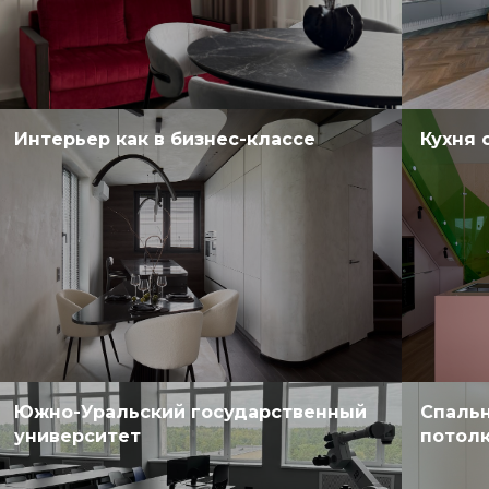
Интерьер как в бизнес-классе
Кухня 
Южно-Уральский государственный
Спальн
университет
потол