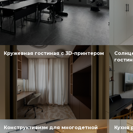
Кружевная гостиная с 3D-принтером
Солнце
гостин
Конструктивизм для многодетной
Кухня 