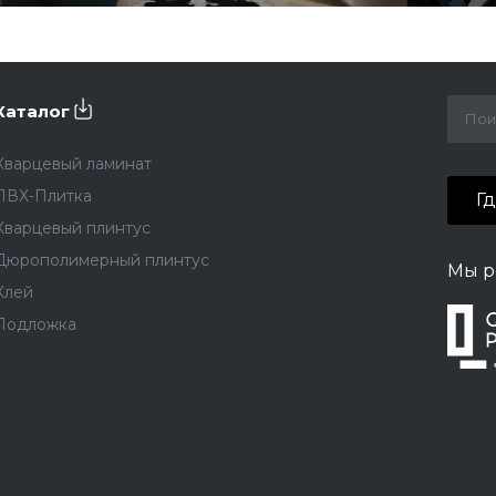
Каталог
Кварцевый ламинат
ПВХ-Плитка
Г
Кварцевый плинтус
Дюрополимерный плинтус
Мы р
Клей
Подложка