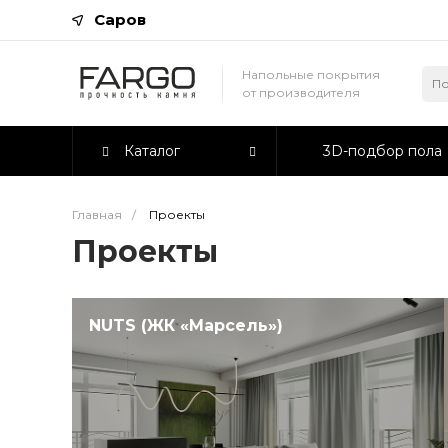
Саров
Напольные покрытия
от производителя
Каталог
3D-подбор пола
Главная
/
Проекты
Проекты
NUTS (ЖК «Марсель»)