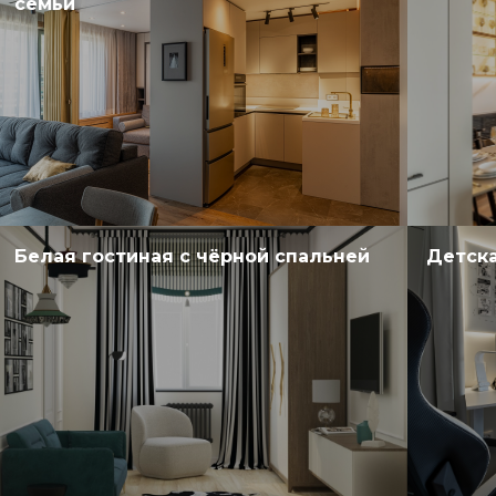
семьи
Белая гостиная с чёрной спальней
Детска