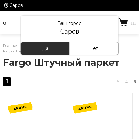
Саров
Ваш город
Саров
Главная
/
Каталог товаров
/
Кварцевый ламинат
/
Да
Нет
Fargo Штучный паркет
Fargo Штучный паркет
АКЦИЯ
АКЦИЯ