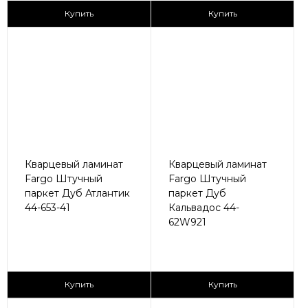
2
2
2 890 ₽/м
2 890 ₽/м
Купить
Купить
Кварцевый ламинат
Кварцевый ламинат
Fargo Штучный
Fargo Штучный
паркет Дуб Атлантик
паркет Дуб
44-653-41
Кальвадос 44-
62W921
2
2
2 890 ₽/м
2 890 ₽/м
Купить
Купить