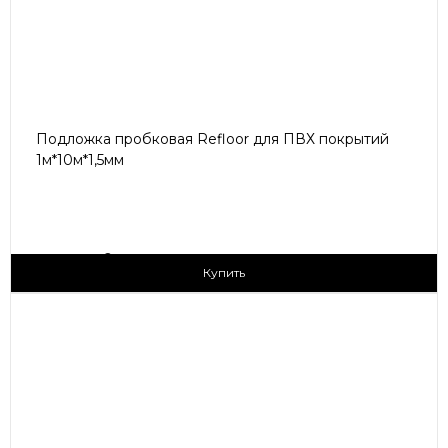
Подложка пробковая Refloor для ПВХ покрытий
1м*10м*1,5мм
2
290 ₽/м
Купить