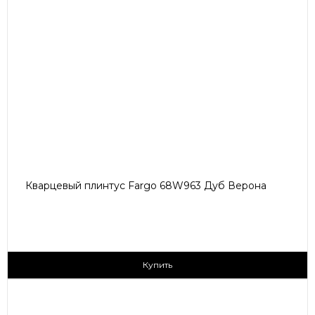
Кварцевый плинтус Fargo 68W963 Дуб Верона
405 ₽/пог.м
Купить