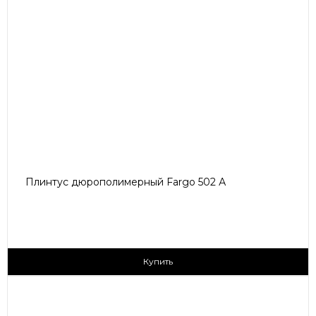
Плинтус дюрополимерный Fargo 502 А
170 ₽/пог.м
Купить