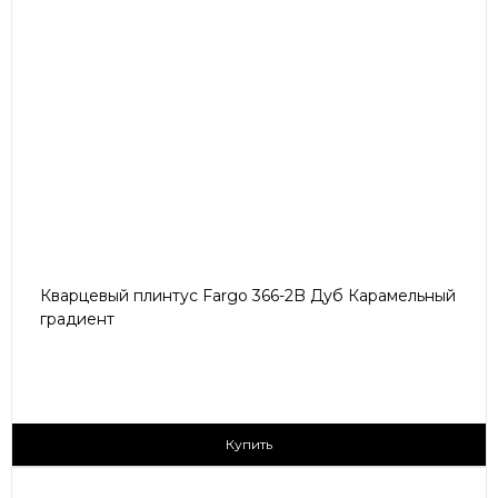
Кварцевый плинтус Fargo 366-2B Дуб Карамельный
градиент
430 ₽/пог.м
Купить