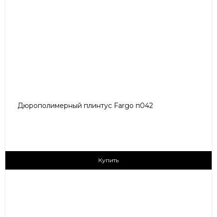
Дюрополимерный плинтус Fargo п042
230 ₽/пог.м
Купить