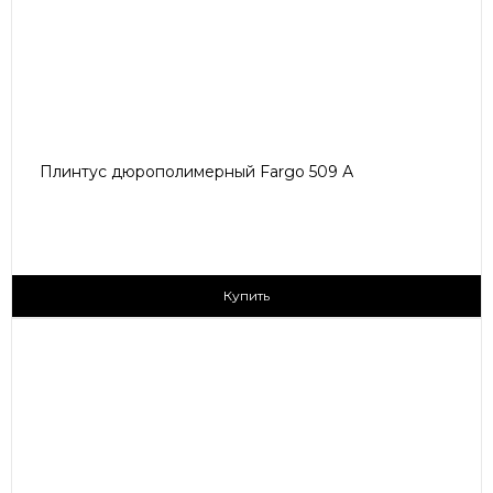
Плинтус дюрополимерный Fargo 509 А
150 ₽/пог.м
Купить