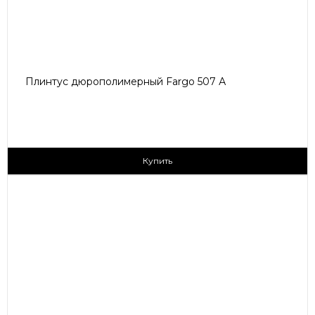
Плинтус дюрополимерный Fargo 507 А
210 ₽/пог.м
Купить