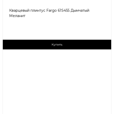
Кварцевый плинтус Fargo 61S455 Дымчатый
Меланит
430 ₽/пог.м
Купить