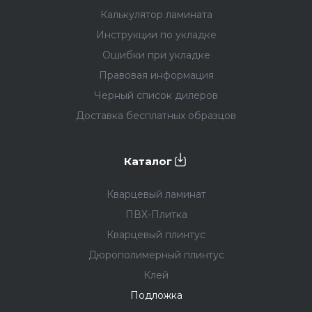
Калькулятор ламината
Тонкая прочная
подложка
толщиной 1,5 мм
Инструкции по укладке
выполняет важные функции: обеспечивает
Ошибки при укладке
теплоизоляцию, заглушает звук шагов и
сглаживает пыль и песчинки, которые могут
Правовая информация
остаться даже после идеальной уборки.
Черный список дилеров
2
Доставка бесплатных образцов
В 1 упаковке 6 м
. Подложка совместима со всеми
типами тёплых полов и идеально подходит для
кварцевого ламината.
Каталог
2.
Пробковая подложка
Кварцевый ламинат
Толщина 1,5 мм принципиально важна для
ПВХ-Плитка
подложки кварцевого ламината. Пробковая
Кварцевый плинтус
подложка Home Expert предназначена для тепло-
и звукоизоляции помещений, а также для
Дюрополимерный плинтус
выравнивания мелких дефектов оснований.
Клей
Рекомендуется для укладки под любые
Подложка
напольные покрытия в жилых и офисных