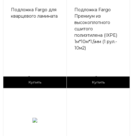
Подложка Fargo для
Подложка Fargo
кварцевого ламината
Премиум из
высокоплотного
сшитого
полиэтилена (IXPE)
1м*10м*1,5мм (1 рул.-
10м2)
2
2
95 ₽/м
290 ₽/м
Купить
Купить