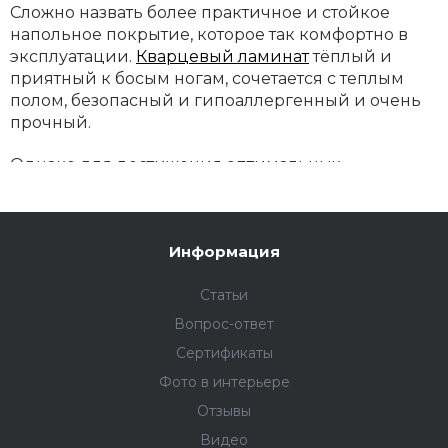
Сложно назвать более практичное и стойкое
напольное покрытие, которое так комфортно в
эксплуатации.
Кварцевый ламинат
тёплый и
приятный к босым ногам, сочетается с теплым
полом, безопасный и гипоаллергенный и очень
прочный.
Однако для достижения оптимальных
эксплуатационных характеристик и
эстетического восприятия не обойтись без
правильного выбора подложки. В этой статье мы
Информация
рассмотрим, зачем нужна подложка для
кварцевого ламината, какие виды существуют и
Статьи
как правильно выбрать подходящий вариант.
Вопрос-ответ
Виды подложек для кварцевого ламината
Сертификаты
Существует несколько типов подложек, которые
Фото в интерьере
можно использовать под кварцевый ламинат:
Отзывы
Видео
1.
Подложка из экструдированного полистирола